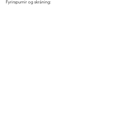
​Fyrirspurnir og skráning:
Sími
Senda