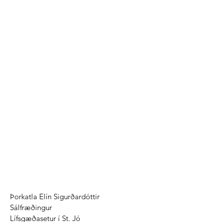
Þorkatla Elín Sigurðardóttir
Sálfræðingur
Lífsgæðasetur í St. Jó