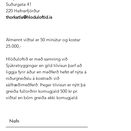
Suðurgata 41
220 Hafnarfjörður
thorkatla@hloduloftid.is
Almennt viðtal er 50 mínútur og kostar
25.000,-
Hlöðuloftið er með samning við
Sjúkratryggingar en gild tilvísun þarf að
liggja fyrir áður en meðferð hefst ef nýta á
niðurgreiðslu á kostnaði við
sálfræðimeðferð. Þegar tilvísun er nýtt þá
greiða fullorðnir komugjald 500 kr pr.
viðtal en börn greiða ekki komugjald.