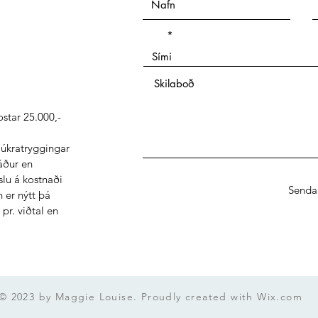
Sími
star 25.000,-
júkratryggingar
 áður en
slu á kostnaði
Senda
 er nýtt þá
pr. viðtal en
© 2023 by Maggie Louise. Proudly created with
Wix.com