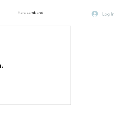
Hafa samband
Log In
n.