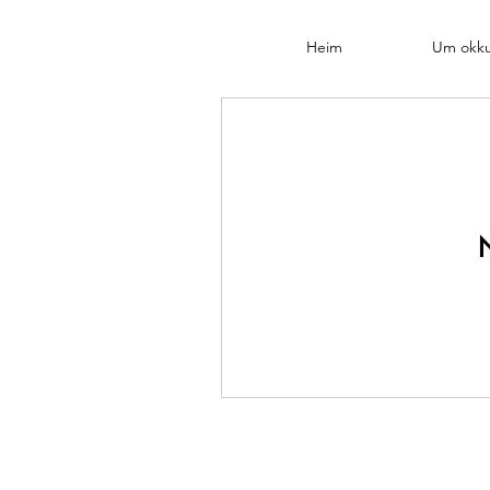
Heim
Um okk
N