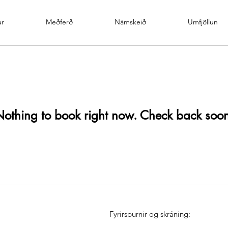
ur
Meðferð
Námskeið
Umfjöllun
othing to book right now. Check back soo
​Fyrirspurnir og skráning: