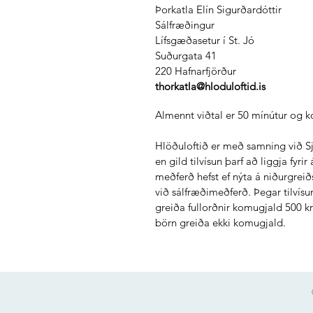
Þorkatla Elín Sigurðardóttir
Sálfræðingur
Lífsgæðasetur í St. Jó
Suðurgata 41
220 Hafnarfjörður
thorkatla@hloduloftid.is
Almennt viðtal er 50 mínútur og ko
Hlöðuloftið er með samning við S
en gild tilvísun þarf að liggja fyrir
meðferð hefst ef nýta á niðurgreið
við sálfræðimeðferð. Þegar tilvísun
greiða fullorðnir komugjald 500 kr 
börn greiða ekki komugjald.