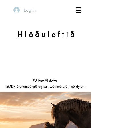
Log In
H l ö ð u l o f t i ð
Sálfræðistofa
EMDR áfallameðferð og sálfræðimeðferð með dýrum