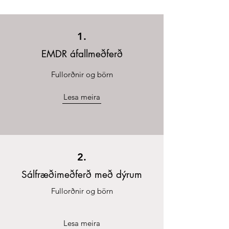
1.
EMDR áfallmeðferð
Fullorðnir og börn
Lesa meira
2.
Sálfræðimeðferð með dýrum
Fullorðnir og börn
Lesa meira