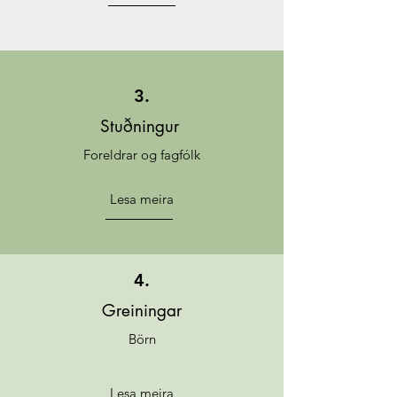
3.
Stuðningur
Foreldrar og fagfólk
Lesa meira
4.
Greiningar
Börn
Lesa meira