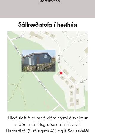
Starfsmenn
Sálfræðistofa í hesthúsi
Hlöðuloftið er með viðtalsrými á tveimur
stöðum, á Lífsgæðasetri í St. Jó í
Hafnarfirði (Suðurgata 41) og á Sörlaskeiði