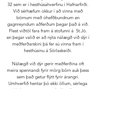
32 sem er í hesthúsahverfinu í Hafnarfirði.
Við sérhæfum okkur í að vinna með
börnum með óhefðbundnum en
gagnreyndum aðferðum þegar það á við.
Flest viðtöl fara fram á stofunni á St.Jó.
en þegar valið er að nýta nálægð við dýr í
meðferðarskini þá fer sú vinna fram í
hesthúsinu á Sörlaskeiði.
Nálægð við dýr gerir meðferðina oft
meira spennandi fyrir mörg börn auk þess
sem það getur flýtt fyrir árangri.
Umhverfið hentar þó ekki öllum, sérlega
ekki þeim sem eru með dýraofnæmi .
Nálægð við hesta er t.d. nýtt til að útskýra
félagsleg samskipti, draga úr streitu eða
vinna með traust. Ekki er farið á hestbak í
meðferð.