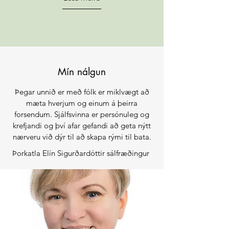
Mín nálgun
Þegar unnið er með fólk er miklvægt að
mæta hverjum og einum á þeirra
forsendum. Sjálfsvinna er persónuleg og
krefjandi og því afar gefandi að geta nýtt
nærveru við dýr til að skapa rými til bata.
Þorkatla Elín Sigurðardóttir sálfræðingur